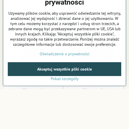
prywatności
Do koszyka
Do koszyka
Używamy plików cookie, aby usprawnić odwiedzanie tej witryny,
analizować jej wydajność i zbierać dane o jej użytkowaniu. W
tym celu możemy korzystać z narzędzi i usług stron trzecich, a
zebrane dane mogą być przekazywane partnerom w UE, USA lub
innych krajach. Klikając "Akceptuj wszystkie pliki cookie",
wyrażasz zgodę na takie przetwarzanie. Poniżej można znaleźć
szczegółowe informacje lub dostosować swoje preferencje.
Oświadczenie o prywatności
Akceptuj wszystkie pliki cookie
Pokaż szczegóły
Walizka kosmetyczna
Walizka kosmetyczna D&N
Miranda 501 Purple
Lederwaren 2530-01
W magazynie
W magazynie
100 zł
218 zł
Do koszyka
Do koszyka