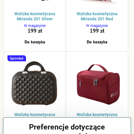
Walizka kosmetyczna
Walizka kosmetyczna
Miranda 201 Silver
Miranda 201 Red
W magazynie
W magazynie
199 zł
199 zł
Do koszyka
Do koszyka
Sprzedaż
Walizka kosmetyczna
Walizka kosmetyczna
Miranda K-400 Black
Miranda 500 Red
Preferencje dotyczące
W magazynie
W magazynie
199 zł
100 zł