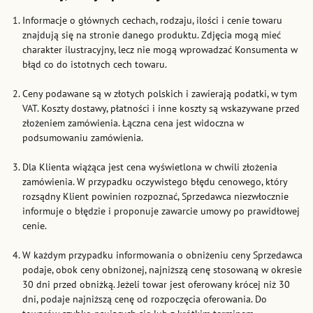
Informacje o głównych cechach, rodzaju, ilości i cenie towaru
znajdują się na stronie danego produktu. Zdjęcia mogą mieć
charakter ilustracyjny, lecz nie mogą wprowadzać Konsumenta w
błąd co do istotnych cech towaru.
Ceny podawane są w złotych polskich i zawierają podatki, w tym
VAT. Koszty dostawy, płatności i inne koszty są wskazywane przed
złożeniem zamówienia. Łączna cena jest widoczna w
podsumowaniu zamówienia.
Dla Klienta wiążąca jest cena wyświetlona w chwili złożenia
zamówienia. W przypadku oczywistego błędu cenowego, który
rozsądny Klient powinien rozpoznać, Sprzedawca niezwłocznie
informuje o błędzie i proponuje zawarcie umowy po prawidłowej
cenie.
W każdym przypadku informowania o obniżeniu ceny Sprzedawca
podaje, obok ceny obniżonej, najniższą cenę stosowaną w okresie
30 dni przed obniżką. Jeżeli towar jest oferowany krócej niż 30
dni, podaje najniższą cenę od rozpoczęcia oferowania. Do