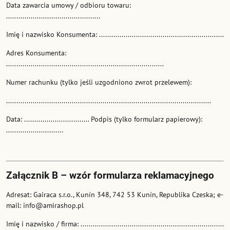
Data zawarcia umowy / odbioru towaru:
..............................................
Imię i nazwisko Konsumenta: .............................................................
Adres Konsumenta:
.............................................................................
Numer rachunku (tylko jeśli uzgodniono zwrot przelewem):
....................................................................................................
Data: ................................ Podpis (tylko formularz papierowy):
............................
Załącznik B – wzór formularza reklamacyjnego
Adresat: Gairaca s.r.o., Kunín 348, 742 53 Kunín, Republika Czeska; e-
mail: info@amirashop.pl
Imię i nazwisko / firma: ......................................................................