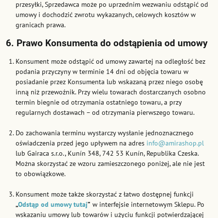
przesyłki, Sprzedawca może po uprzednim wezwaniu odstąpić od
umowy i dochodzić zwrotu wykazanych, celowych kosztów w
granicach prawa.
6. Prawo Konsumenta do odstąpienia od umowy
Konsument może odstąpić od umowy zawartej na odległość bez
podania przyczyny w terminie 14 dni od objęcia towaru w
posiadanie przez Konsumenta lub wskazaną przez niego osobę
inną niż przewoźnik. Przy wielu towarach dostarczanych osobno
termin biegnie od otrzymania ostatniego towaru, a przy
regularnych dostawach – od otrzymania pierwszego towaru.
Do zachowania terminu wystarczy wysłanie jednoznacznego
oświadczenia przed jego upływem na adres
info@amirashop.pl
lub Gairaca s.r.o., Kunín 348, 742 53 Kunín, Republika Czeska.
Można skorzystać ze wzoru zamieszczonego poniżej, ale nie jest
to obowiązkowe.
Konsument może także skorzystać z łatwo dostępnej funkcji
„
Odstąp od umowy tutaj
”
w interfejsie internetowym Sklepu. Po
wskazaniu umowy lub towarów i użyciu funkcji potwierdzającej