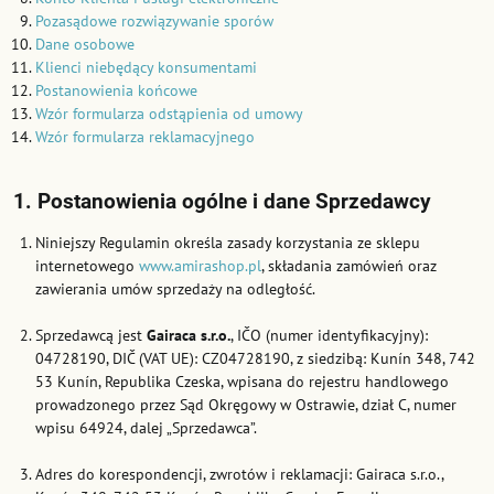
Pozasądowe rozwiązywanie sporów
Dane osobowe
Klienci niebędący konsumentami
Postanowienia końcowe
Wzór formularza odstąpienia od umowy
Wzór formularza reklamacyjnego
1. Postanowienia ogólne i dane Sprzedawcy
Niniejszy Regulamin określa zasady korzystania ze sklepu
internetowego
www.amirashop.pl
, składania zamówień oraz
zawierania umów sprzedaży na odległość.
Sprzedawcą jest
Gairaca s.r.o.
, IČO (numer identyfikacyjny):
04728190, DIČ (VAT UE): CZ04728190, z siedzibą: Kunín 348, 742
53 Kunín, Republika Czeska, wpisana do rejestru handlowego
prowadzonego przez Sąd Okręgowy w Ostrawie, dział C, numer
wpisu 64924, dalej „Sprzedawca”.
Adres do korespondencji, zwrotów i reklamacji: Gairaca s.r.o.,