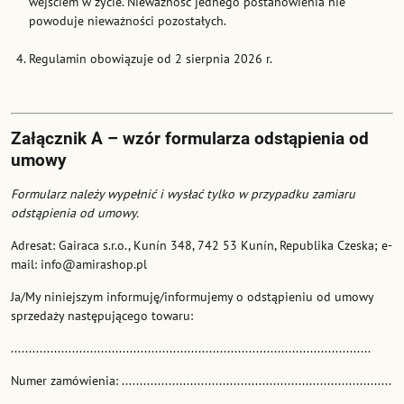
wejściem w życie. Nieważność jednego postanowienia nie
powoduje nieważności pozostałych.
Regulamin obowiązuje od 2 sierpnia 2026 r.
Załącznik A – wzór formularza odstąpienia od
umowy
Formularz należy wypełnić i wysłać tylko w przypadku zamiaru
odstąpienia od umowy.
Adresat: Gairaca s.r.o., Kunín 348, 742 53 Kunín, Republika Czeska; e-
mail: info@amirashop.pl
Ja/My niniejszym informuję/informujemy o odstąpieniu od umowy
sprzedaży następującego towaru:
....................................................................................................
Numer zamówienia: ...........................................................................