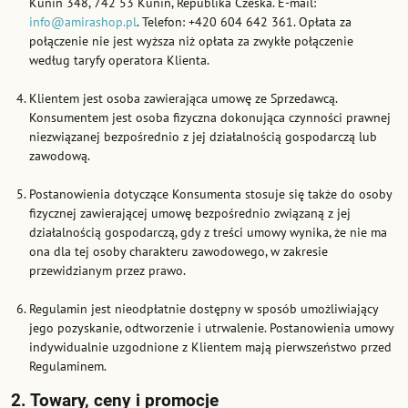
Kunín 348, 742 53 Kunín, Republika Czeska. E-mail:
info@amirashop.pl
. Telefon: +420 604 642 361. Opłata za
połączenie nie jest wyższa niż opłata za zwykłe połączenie
według taryfy operatora Klienta.
Klientem jest osoba zawierająca umowę ze Sprzedawcą.
Konsumentem jest osoba fizyczna dokonująca czynności prawnej
niezwiązanej bezpośrednio z jej działalnością gospodarczą lub
zawodową.
Postanowienia dotyczące Konsumenta stosuje się także do osoby
fizycznej zawierającej umowę bezpośrednio związaną z jej
działalnością gospodarczą, gdy z treści umowy wynika, że nie ma
ona dla tej osoby charakteru zawodowego, w zakresie
przewidzianym przez prawo.
Regulamin jest nieodpłatnie dostępny w sposób umożliwiający
jego pozyskanie, odtworzenie i utrwalenie. Postanowienia umowy
indywidualnie uzgodnione z Klientem mają pierwszeństwo przed
Regulaminem.
2. Towary, ceny i promocje