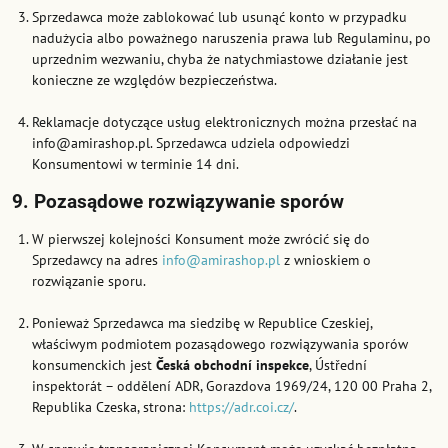
Sprzedawca może zablokować lub usunąć konto w przypadku
nadużycia albo poważnego naruszenia prawa lub Regulaminu, po
uprzednim wezwaniu, chyba że natychmiastowe działanie jest
konieczne ze względów bezpieczeństwa.
Reklamacje dotyczące usług elektronicznych można przesłać na
info@amirashop.pl. Sprzedawca udziela odpowiedzi
Konsumentowi w terminie 14 dni.
9. Pozasądowe rozwiązywanie sporów
W pierwszej kolejności Konsument może zwrócić się do
Sprzedawcy na adres
info@amirashop.pl
z wnioskiem o
rozwiązanie sporu.
Ponieważ Sprzedawca ma siedzibę w Republice Czeskiej,
właściwym podmiotem pozasądowego rozwiązywania sporów
konsumenckich jest
Česká obchodní inspekce
, Ústřední
inspektorát – oddělení ADR, Gorazdova 1969/24, 120 00 Praha 2,
Republika Czeska, strona:
https://adr.coi.cz/
.