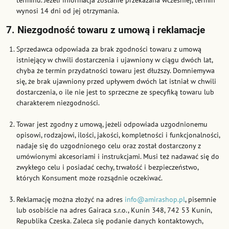
terminu. Jeżeli informacja zostanie przekazana wcześniej, termin
wynosi 14 dni od jej otrzymania.
7. Niezgodność towaru z umową i reklamacje
Sprzedawca odpowiada za brak zgodności towaru z umową
istniejący w chwili dostarczenia i ujawniony w ciągu dwóch lat,
chyba że termin przydatności towaru jest dłuższy. Domniemywa
się, że brak ujawniony przed upływem dwóch lat istniał w chwili
dostarczenia, o ile nie jest to sprzeczne ze specyfiką towaru lub
charakterem niezgodności.
Towar jest zgodny z umową, jeżeli odpowiada uzgodnionemu
opisowi, rodzajowi, ilości, jakości, kompletności i funkcjonalności,
nadaje się do uzgodnionego celu oraz został dostarczony z
umówionymi akcesoriami i instrukcjami. Musi też nadawać się do
zwykłego celu i posiadać cechy, trwałość i bezpieczeństwo,
których Konsument może rozsądnie oczekiwać.
Reklamację można złożyć na adres
info@amirashop.pl
, pisemnie
lub osobiście na adres Gairaca s.r.o., Kunín 348, 742 53 Kunín,
Republika Czeska. Zaleca się podanie danych kontaktowych,