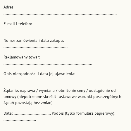
Adres:
.................................................................................................
E-mail i telefon:
..................................................................................
Numer zamówienia i data zakupu:
.......................................................
Reklamowany towar:
............................................................................
Opis niezgodności i data jej ujawnienia:
.............................................
Żądanie: naprawa / wymiana / obniżenie ceny / odstąpienie od
umowy (niepotrzebne skreślić; ustawowe warunki poszczególnych
żądań pozostają bez zmian)
Data: ................................ Podpis (tylko formularz papierowy):
............................