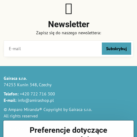
Newsletter
Zapisz się do naszego newslettera:
Subskrybuj
Gairaca s.r.o.
74253 Kunin 348, Czechy
Telefon:
+420 722 716 300
E-mail:
info@amirashop.pl
© Amparo Miranda® Copyright by Gairaca s.r.o.
All rights reserved
Zamówienia
Preferencje dotyczące