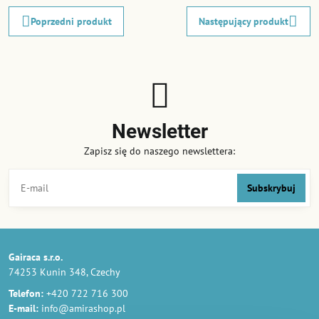
Poprzedni produkt
Następujący produkt
Newsletter
Zapisz się do naszego newslettera:
Subskrybuj
Gairaca s.r.o.
74253 Kunin 348, Czechy
Telefon:
+420 722 716 300
E-mail:
info@amirashop.pl