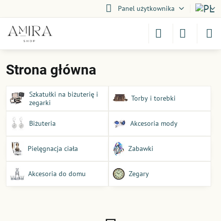
Panel użytkownika
Strona główna
Szkatułki na biżuterię i
Torby i torebki
zegarki
Biżuteria
Akcesoria mody
Pielęgnacja ciała
Zabawki
Akcesoria do domu
Zegary