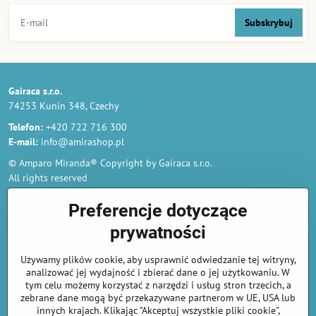
Subskrybuj
Gairaca s.r.o.
74253 Kunin 348, Czechy
Telefon:
+420 722 716 300
E-mail:
info@amirashop.pl
© Amparo Miranda® Copyright by Gairaca s.r.o.
All rights reserved
Zamówienia
Preferencje dotyczące
prywatności
Regulamin
Używamy plików cookie, aby usprawnić odwiedzanie tej witryny,
Polityka prywatności i ochrony danych osobowych
analizować jej wydajność i zbierać dane o jej użytkowaniu. W
Odstąp od umowy tutaj
tym celu możemy korzystać z narzędzi i usług stron trzecich, a
zebrane dane mogą być przekazywane partnerom w UE, USA lub
innych krajach. Klikając "Akceptuj wszystkie pliki cookie",