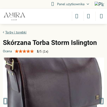
Panel użytkownika
Torby i torebki
Skórzana Torba Storm Islington
Ocena
5
/
5
(
1
x)