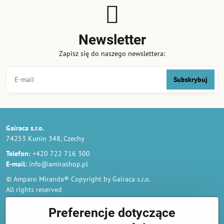
Newsletter
Zapisz się do naszego newslettera:
Subskrybuj
Gairaca s.r.o.
74253 Kunin 348, Czechy
Telefon:
+420 722 716 300
E-mail:
info@amirashop.pl
© Amparo Miranda® Copyright by Gairaca s.r.o.
All rights reserved
Zamówienia
Preferencje dotyczące