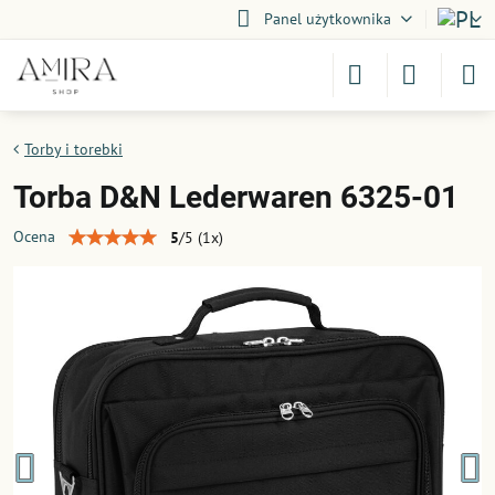
Panel użytkownika
Torby i torebki
Torba D&N Lederwaren 6325-01
Ocena
5
/
5
(
1
x)