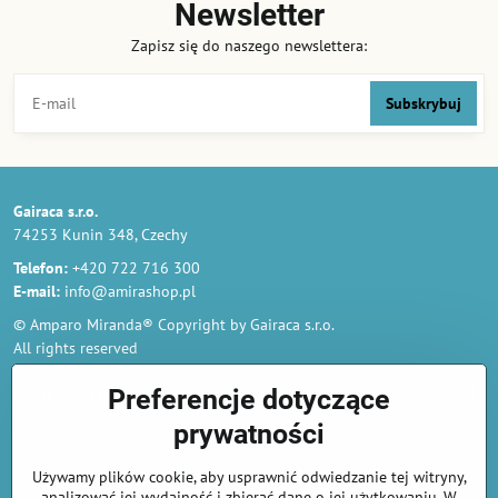
Newsletter
Zapisz się do naszego newslettera:
Subskrybuj
Gairaca s.r.o.
74253 Kunin 348, Czechy
Telefon:
+420 722 716 300
E-mail:
info@amirashop.pl
© Amparo Miranda® Copyright by Gairaca s.r.o.
All rights reserved
Zamówienia
Preferencje dotyczące
prywatności
Regulamin
Używamy plików cookie, aby usprawnić odwiedzanie tej witryny,
Polityka prywatności i ochrony danych osobowych
analizować jej wydajność i zbierać dane o jej użytkowaniu. W