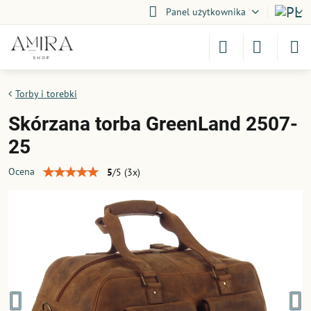
Panel użytkownika
Torby i torebki
Skórzana torba GreenLand 2507-
25
Ocena
5
/
5
(
3
x)