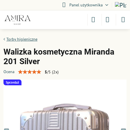
Panel użytkownika
Torby higieniczne
Walizka kosmetyczna Miranda
201 Silver
Ocena
5
/
5
(
2
x)
Sprzedaż