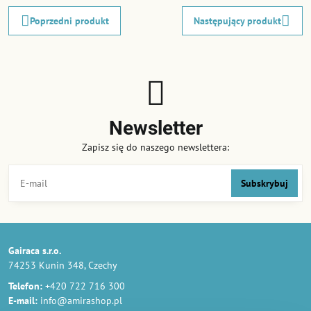
Poprzedni produkt
Następujący produkt
Newsletter
Zapisz się do naszego newslettera:
Subskrybuj
Gairaca s.r.o.
74253 Kunin 348, Czechy
Telefon:
+420 722 716 300
E-mail:
info@amirashop.pl