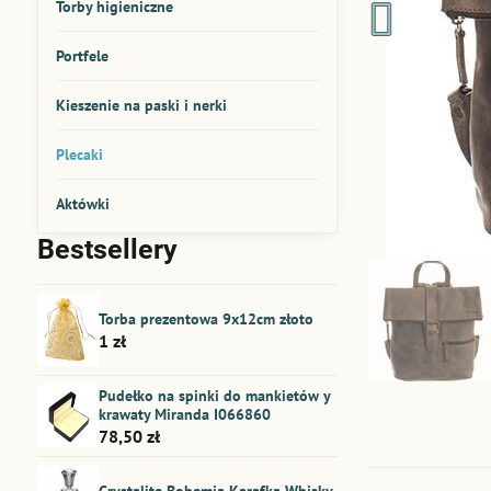
Torby higieniczne
Portfele
Kieszenie na paski i nerki
Plecaki
Aktówki
Bestsellery
Torba prezentowa 9x12cm złoto
1 zł
Pudełko na spinki do mankietów y
krawaty Miranda I066860
78,50 zł