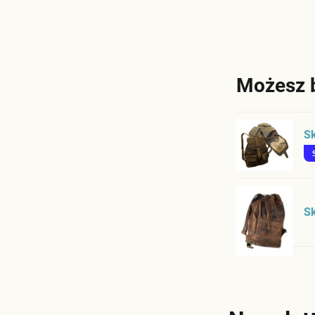
Możesz 
S
Sk