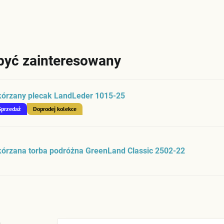
być zainteresowany
kórzany plecak LandLeder 1015-25
Sprzedaż
Doprodej kolekce
órzana torba podróżna GreenLand Classic 2502-22