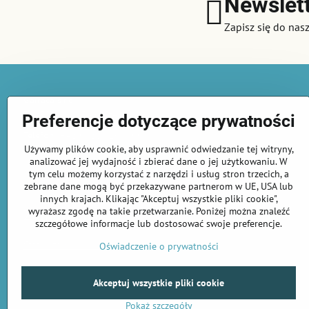
Newslet
Zapisz się do nas
Gairaca s.r.o.
74253 Kunin 348, Czechy
Preferencje dotyczące prywatności
Telefon:
+420 722 716 300
Używamy plików cookie, aby usprawnić odwiedzanie tej witryny,
E-mail:
info@amirashop.pl
analizować jej wydajność i zbierać dane o jej użytkowaniu. W
© Amparo Miranda® Copyright by Gairaca s.r.o.
tym celu możemy korzystać z narzędzi i usług stron trzecich, a
All rights reserved
zebrane dane mogą być przekazywane partnerom w UE, USA lub
innych krajach. Klikając "Akceptuj wszystkie pliki cookie",
wyrażasz zgodę na takie przetwarzanie. Poniżej można znaleźć
Zamówienia
szczegółowe informacje lub dostosować swoje preferencje.
Status zamówienia
Oświadczenie o prywatności
Akceptuj wszystkie pliki cookie
Pokaż szczegóły