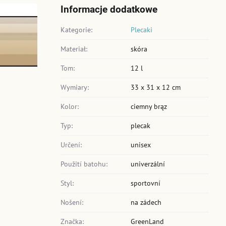
Informacje dodatkowe
Kategorie:
Plecaki
Materiał:
skóra
Tom:
12 l
Wymiary:
33 x 31 x 12 cm
Kolor:
ciemny brąz
Typ:
plecak
Určení:
unisex
Použití batohu:
univerzální
Styl:
sportovní
Nošení:
na zádech
Značka:
GreenLand