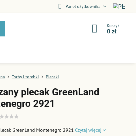
Panel użytkownika
Koszyk
0 zł
wna
Torby i torebki
Plecaki
zany plecak GreenLand
enegro 2921
plecak GreenLand Montenegro 2921
Czytaj więcej