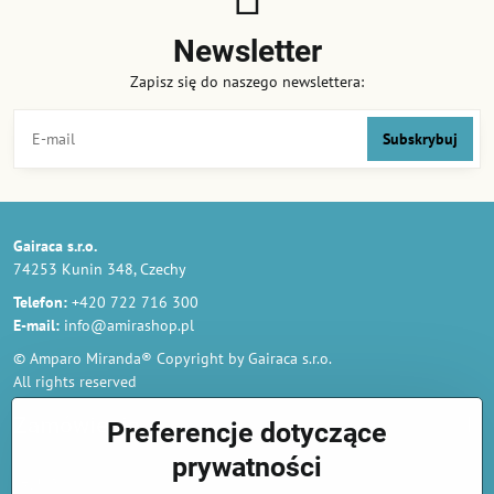
Newsletter
Zapisz się do naszego newslettera:
Subskrybuj
Gairaca s.r.o.
74253 Kunin 348, Czechy
Telefon:
+420 722 716 300
E-mail:
info@amirashop.pl
© Amparo Miranda® Copyright by Gairaca s.r.o.
All rights reserved
Zamówienia
Preferencje dotyczące
prywatności
Regulamin