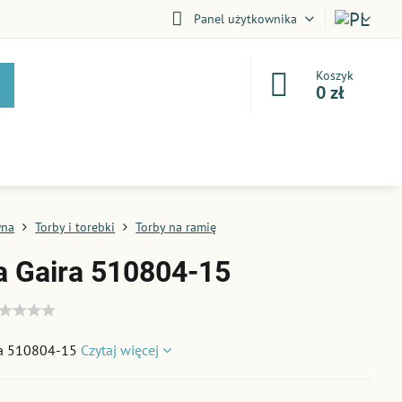
Panel użytkownika
Koszyk
0 zł
wna
Torby i torebki
Torby na ramię
a Gaira 510804-15
ra 510804-15
Czytaj więcej