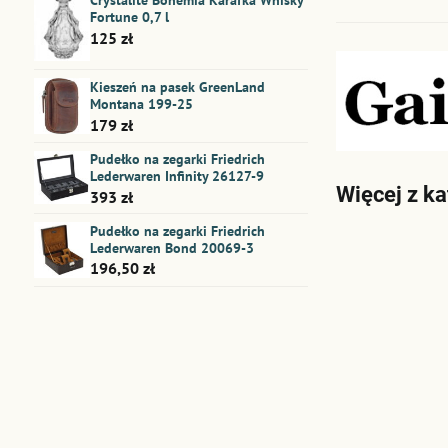
Crystalite Bohemia Karafka Whisky
Fortune 0,7 l
125 zł
Kieszeń na pasek GreenLand
Montana 199-25
179 zł
Pudełko na zegarki Friedrich
Lederwaren Infinity 26127-9
Więcej z ka
393 zł
Pudełko na zegarki Friedrich
Lederwaren Bond 20069-3
196,50 zł