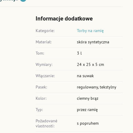
Informacje dodatkowe
Kategorie:
Torby na ramię
Materiał:
skóra syntetyczna
Tom:
3 l
Wymiary:
24 x 25 x 5 cm
Włączanie:
na suwak
Pasek:
regulowany, tekstylny
Kolor:
ciemny brąz
Typ:
przez ramię
Požadované
s popruhem
vlastnosti: