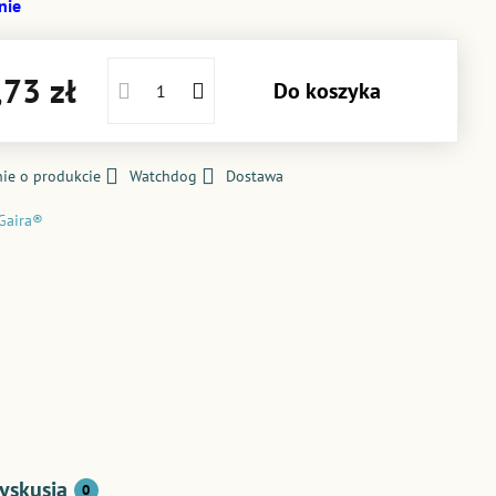
nie
73 zł
Do koszyka
ie o produkcie
Watchdog
Dostawa
Gaira®
yskusja
0