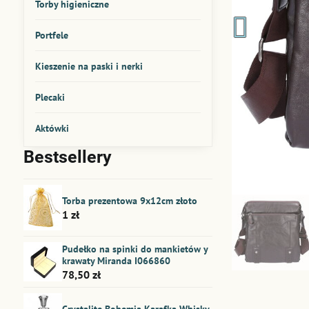
Torby higieniczne
Portfele
Kieszenie na paski i nerki
Plecaki
Aktówki
Bestsellery
Torba prezentowa 9x12cm złoto
1 zł
Pudełko na spinki do mankietów y
krawaty Miranda I066860
78,50 zł