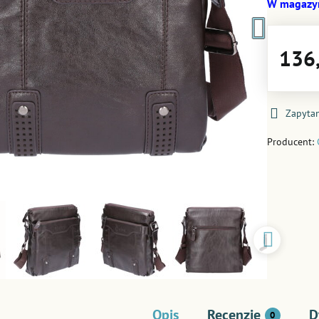
W magazy
136,
Zapytan
Producent:
Opis
Recenzje
D
0