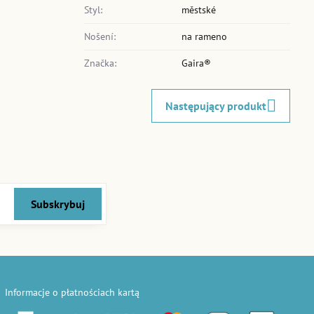
Styl:
městské
Nošení:
na rameno
Značka:
Gaira®
Następujący produkt
Subskrybuj
Informacje o płatnościach kartą