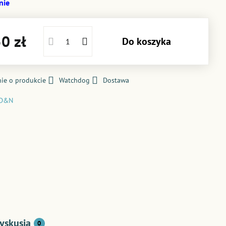
nie
0 zł
Do koszyka
ie o produkcie
Watchdog
Dostawa
D&N
yskusja
0