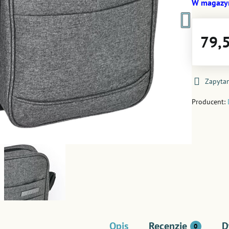
W magazy
79,5
Zapytan
Producent:
Opis
Recenzje
D
0