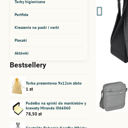
Torby higieniczne
Portfele
Kieszenie na paski i nerki
Plecaki
Aktówki
Bestsellery
Torba prezentowa 9x12cm złoto
1 zł
Pudełko na spinki do mankietów y
krawaty Miranda I066860
78,50 zł