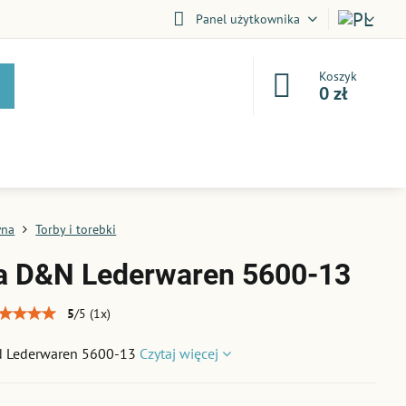
Panel użytkownika
Koszyk
0 zł
wna
Torby i torebki
a D&N Lederwaren 5600-13
5
/
5
(
1
x)
N Lederwaren 5600-13
Czytaj więcej