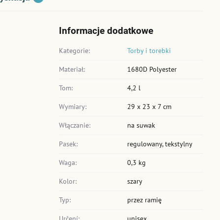
Informacje dodatkowe
Kategorie:
Torby i torebki
Materiał:
1680D Polyester
Tom:
4,2 l
Wymiary:
29 x 23 x 7 cm
Włączanie:
na suwak
Pasek:
regulowany, tekstylny
Waga:
0,3 kg
Kolor:
szary
Typ:
przez ramię
Určení:
unisex