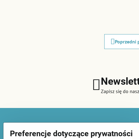
Poprzedni 
Newslet
Zapisz się do nas
Gairaca s.r.o.
74253 Kunin 348, Czechy
Preferencje dotyczące prywatności