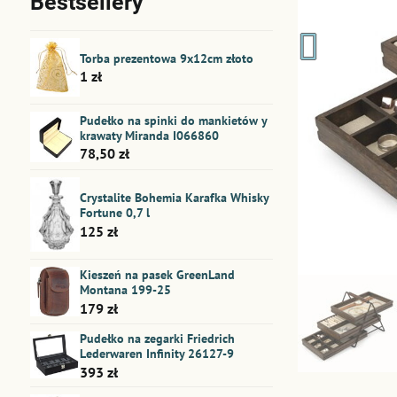
Bestsellery
Torba prezentowa 9x12cm złoto
1 zł
Pudełko na spinki do mankietów y
krawaty Miranda I066860
78,50 zł
Crystalite Bohemia Karafka Whisky
Fortune 0,7 l
125 zł
Kieszeń na pasek GreenLand
Montana 199-25
179 zł
Pudełko na zegarki Friedrich
Lederwaren Infinity 26127-9
393 zł