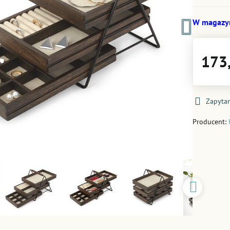
W magazy
173,
Zapytan
Producent: