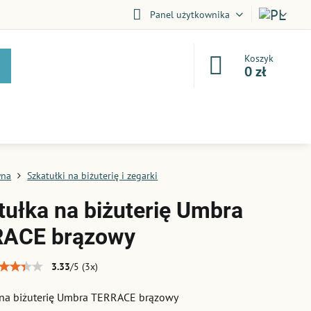
Panel użytkownika
Koszyk
0 zł
wna
Szkatułki na biżuterię i zegarki
tułka na biżuterię Umbra
ACE brązowy
3.33
/
5
(
3
x)
 na biżuterię Umbra TERRACE brązowy