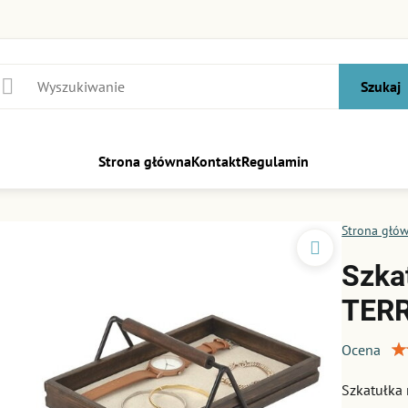
Szukaj
Strona główna
Kontakt
Regulamin
Strona głó
Szka
TERR
Ocena
Szkatułka