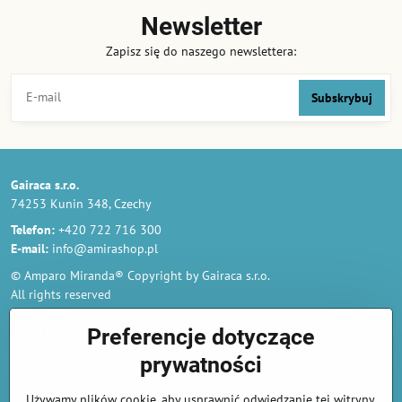
Newsletter
Zapisz się do naszego newslettera:
Subskrybuj
Gairaca s.r.o.
74253 Kunin 348, Czechy
Telefon:
+420 722 716 300
E-mail:
info@amirashop.pl
© Amparo Miranda® Copyright by Gairaca s.r.o.
All rights reserved
Zamówienia
Preferencje dotyczące
prywatności
Regulamin
Używamy plików cookie, aby usprawnić odwiedzanie tej witryny,
Polityka prywatności i ochrony danych osobowych