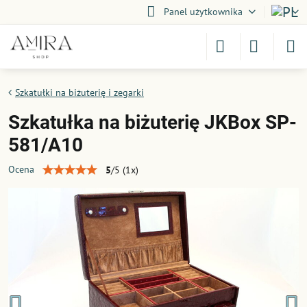
Panel użytkownika
Szkatułki na biżuterię i zegarki
Szkatułka na biżuterię JKBox SP-
581/A10
Ocena
5
/
5
(
1
x)