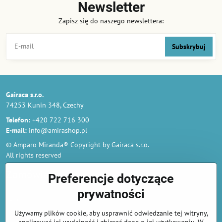
Newsletter
Zapisz się do naszego newslettera:
Subskrybuj
Gairaca s.r.o.
74253 Kunin 348, Czechy
Telefon:
+420 722 716 300
E-mail:
info@amirashop.pl
© Amparo Miranda® Copyright by Gairaca s.r.o.
All rights reserved
Zamówienia
Preferencje dotyczące
prywatności
Regulamin
Używamy plików cookie, aby usprawnić odwiedzanie tej witryny,
Polityka prywatności i ochrony danych osobowych