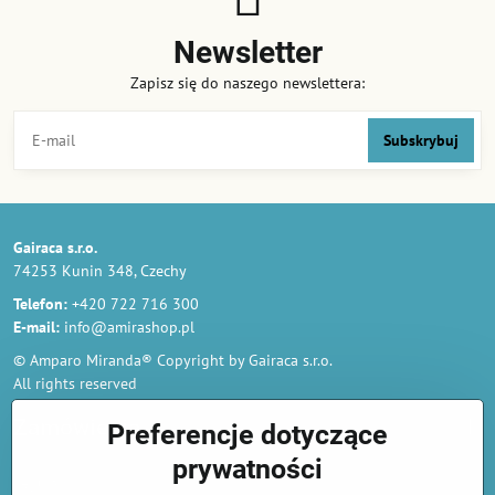
Newsletter
Zapisz się do naszego newslettera:
Subskrybuj
Gairaca s.r.o.
74253 Kunin 348, Czechy
Telefon:
+420 722 716 300
E-mail:
info@amirashop.pl
© Amparo Miranda® Copyright by Gairaca s.r.o.
All rights reserved
Zamówienia
Preferencje dotyczące
prywatności
Regulamin