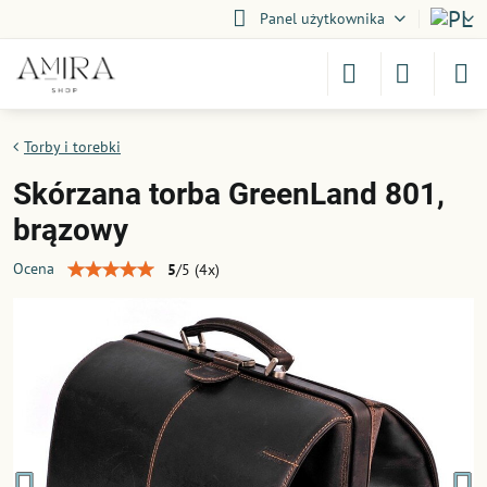
Panel użytkownika
Torby i torebki
Skórzana torba GreenLand 801,
brązowy
Ocena
5
/
5
(
4
x)