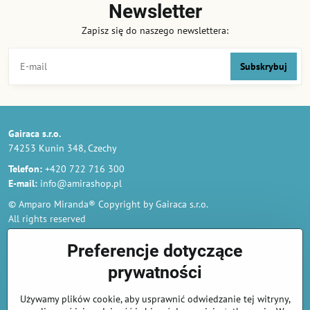
Newsletter
Zapisz się do naszego newslettera:
Subskrybuj
Gairaca s.r.o.
74253 Kunin 348, Czechy
Telefon:
+420 722 716 300
E-mail:
info@amirashop.pl
© Amparo Miranda® Copyright by Gairaca s.r.o.
All rights reserved
Zamówienia
Preferencje dotyczące
prywatności
Regulamin
Używamy plików cookie, aby usprawnić odwiedzanie tej witryny,
Polityka prywatności i ochrony danych osobowych