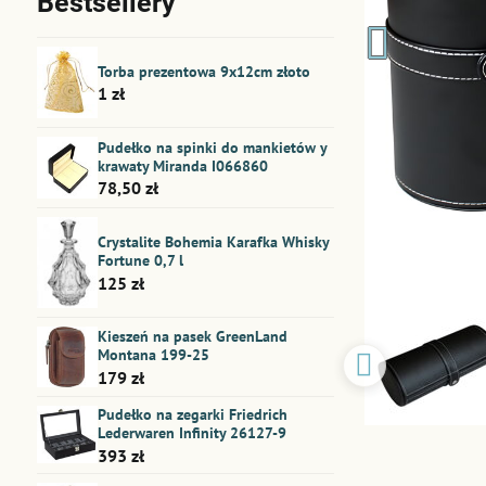
Bestsellery
Torba prezentowa 9x12cm złoto
1 zł
Pudełko na spinki do mankietów y
krawaty Miranda I066860
78,50 zł
Crystalite Bohemia Karafka Whisky
Fortune 0,7 l
125 zł
Kieszeń na pasek GreenLand
Montana 199-25
179 zł
Pudełko na zegarki Friedrich
Lederwaren Infinity 26127-9
393 zł