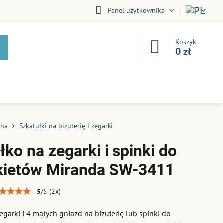
Panel użytkownika
Koszyk
0 zł
wna
Szkatułki na biżuterię i zegarki
ko na zegarki i spinki do
ietów Miranda SW-3411
5
/
5
(
2
x)
zegarki i 4 małych gniazd na biżuterię lub spinki do