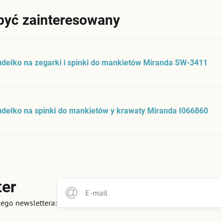
być zainteresowany
dełko na zegarki i spinki do mankietów Miranda SW-3411
dełko na spinki do mankietów y krawaty Miranda I066860
ter
zego newslettera: