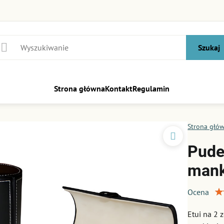
Szukaj
Strona główna
Kontakt
Regulamin
Strona głó
Pudeł
mank
Ocena
Etui na 2 