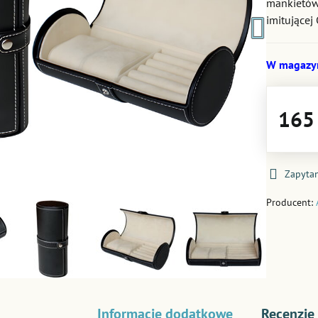
mankietów.
imitującej
W magazy
165 
Zapytan
Producent:
Informacje dodatkowe
Recenzje