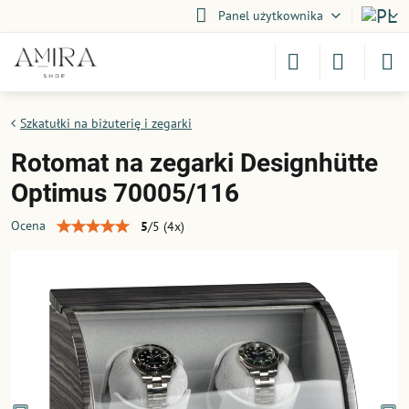
Panel użytkownika
Szkatułki na biżuterię i zegarki
Rotomat na zegarki Designhütte
Optimus 70005/116
Ocena
5
/
5
(
4
x)