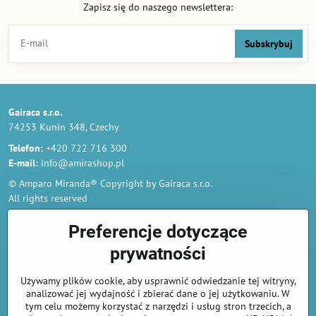
Zapisz się do naszego newslettera:
Subskrybuj
Gairaca s.r.o.
74253 Kunin 348, Czechy
Telefon:
+420 722 716 300
E-mail:
info@amirashop.pl
© Amparo Miranda® Copyright by Gairaca s.r.o.
All rights reserved
Zamówienia
Preferencje dotyczące
prywatności
Regulamin
Używamy plików cookie, aby usprawnić odwiedzanie tej witryny,
Polityka prywatności i ochrony danych osobowych
analizować jej wydajność i zbierać dane o jej użytkowaniu. W
Odstąp od umowy tutaj
tym celu możemy korzystać z narzędzi i usług stron trzecich, a