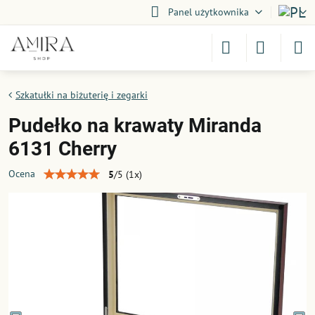
Panel użytkownika
Szkatułki na biżuterię i zegarki
Pudełko na krawaty Miranda
6131 Cherry
Ocena
5
/
5
(
1
x)