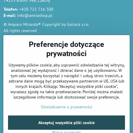
74253 Kunin 348, Czechy
Telefon:
+420 722 716 300
E-mail:
info@amirashop.pl
© Amparo Miranda® Copyright by Gairaca s.r.o.
All rights reserved
Zamówienia
Preferencje dotyczące
prywatności
Regulamin
Używamy plików cookie, aby usprawnić odwiedzanie tej witryny,
Polityka prywatności i ochrony danych osobowych
analizować jej wydajność i zbierać dane o jej użytkowaniu. W
Odstąp od umowy tutaj
tym celu możemy korzystać z narzędzi i usług stron trzecich, a
zebrane dane mogą być przekazywane partnerom w UE, USA lub
innych krajach. Klikając "Akceptuj wszystkie pliki cookie",
Informacje o płatnościach kartą
wyrażasz zgodę na takie przetwarzanie. Poniżej można znaleźć
szczegółowe informacje lub dostosować swoje preferencje.
Oświadczenie o prywatności
Akceptuj wszystkie pliki cookie
©
2026
Prawa autorskie
Preferencje prywatności
Oświadczenie o prywatności
Pokaż szczegóły