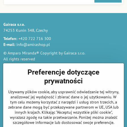
Gairaca s.r.o.
74253 Kunin 348, Czechy
Telefon:
+420 722 716 300
E-mail:
info@amirashop.pl
© Amparo Miranda® Copyright by Gairaca s.r.o.
All rights reserved
Zamówienia
Preferencje dotyczące
prywatności
Regulamin
Używamy plików cookie, aby usprawnić odwiedzanie tej witryny,
Polityka prywatności i ochrony danych osobowych
analizować jej wydajność i zbierać dane o jej użytkowaniu. W
Odstąp od umowy tutaj
tym celu możemy korzystać z narzędzi i usług stron trzecich, a
zebrane dane mogą być przekazywane partnerom w UE, USA lub
innych krajach. Klikając "Akceptuj wszystkie pliki cookie",
Informacje o płatnościach kartą
wyrażasz zgodę na takie przetwarzanie. Poniżej można znaleźć
szczegółowe informacje lub dostosować swoje preferencje.