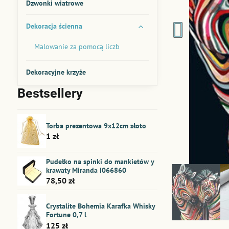
Dzwonki wiatrowe
Dekoracja ścienna
Malowanie za pomocą liczb
Dekoracyjne krzyże
Bestsellery
Torba prezentowa 9x12cm złoto
1 zł
Pudełko na spinki do mankietów y
krawaty Miranda I066860
78,50 zł
Crystalite Bohemia Karafka Whisky
Fortune 0,7 l
125 zł