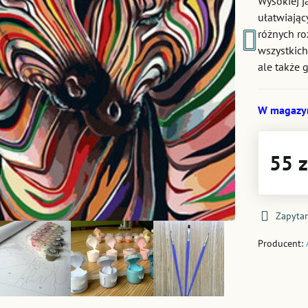
Wysokiej 
ułatwiając
różnych ro
wszystkich
ale także 
W magazy
55 z
Zapytan
Producent: