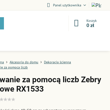
Panel użytkownika
Koszyk
0 zł
wna
Akcesoria do domu
Dekoracja ścienna
e za pomocą liczb
wanie za pomocą liczb Zebry
rowe RX1533