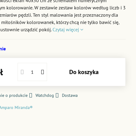
jakości ekran 40x50 cm ze schematem numerycznym
ym kolorowanie. W zestawie zestaw kolorów według liczb i 3
zmiarów pędzli. Ten styl malowania jest przeznaczony dla
 miłośników kolorowanek, którzy chcą nie tylko bawić się,
gustownie urządzić pokój.
Czytaj więcej
nie
ł
Do koszyka
ie o produkcie
Watchdog
Dostawa
Amparo Miranda®