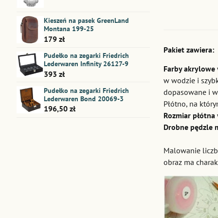
Kieszeń na pasek GreenLand
Montana 199-25
179 zł
Pakiet zawiera:
Pudełko na zegarki Friedrich
Lederwaren Infinity 26127-9
Farby akrylowe
393 zł
w wodzie i szybk
Pudełko na zegarki Friedrich
dopasowane i w
Lederwaren Bond 20069-3
Płótno, na któr
196,50 zł
Rozmiar płótna
Drobne pędzle 
Malowanie liczb
obraz ma charak