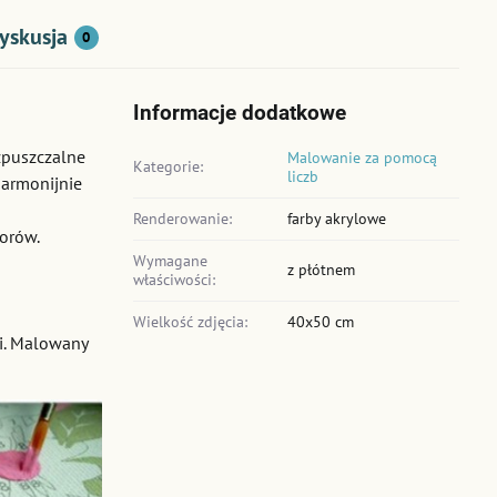
yskusja
0
Informacje dodatkowe
zpuszczalne
Malowanie za pomocą
Kategorie:
liczb
harmonijnie
Renderowanie:
farby akrylowe
lorów.
Wymagane
z płótnem
właściwości:
Wielkość zdjęcia:
40x50 cm
mi. Malowany