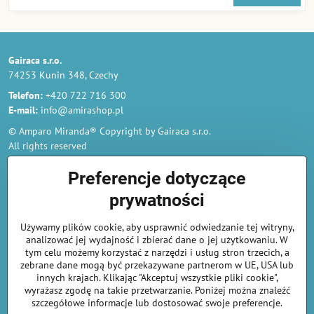
Gairaca s.r.o.
74253 Kunin 348, Czechy
Telefon:
+420 722 716 300
E-mail:
info@amirashop.pl
© Amparo Miranda® Copyright by Gairaca s.r.o.
All rights reserved
Zamówienia
Preferencje dotyczące
prywatności
Regulamin
Używamy plików cookie, aby usprawnić odwiedzanie tej witryny,
Polityka prywatności i ochrony danych osobowych
analizować jej wydajność i zbierać dane o jej użytkowaniu. W
Odstąp od umowy tutaj
tym celu możemy korzystać z narzędzi i usług stron trzecich, a
zebrane dane mogą być przekazywane partnerom w UE, USA lub
innych krajach. Klikając "Akceptuj wszystkie pliki cookie",
Informacje o płatnościach kartą
wyrażasz zgodę na takie przetwarzanie. Poniżej można znaleźć
szczegółowe informacje lub dostosować swoje preferencje.