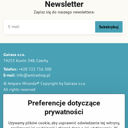
Newsletter
Zapisz się do naszego newslettera:
Subskrybuj
Gairaca s.r.o.
74253 Kunin 348, Czechy
Telefon:
+420 722 716 300
E-mail:
info@amirashop.pl
© Amparo Miranda® Copyright by Gairaca s.r.o.
All rights reserved
Zamówienia
Preferencje dotyczące
prywatności
Regulamin
Używamy plików cookie, aby usprawnić odwiedzanie tej witryny,
Polityka prywatności i ochrony danych osobowych