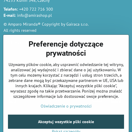
74253 Kunin 348, Czechy
Telefon:
+420 722 716 300
E-mail:
info@amirashop.pl
© Amparo Miranda® Copyright by Gairaca s.r.o.
All rights reserved
Zamówienia
Preferencje dotyczące
prywatności
Regulamin
Używamy plików cookie, aby usprawnić odwiedzanie tej witryny,
Polityka prywatności i ochrony danych osobowych
analizować jej wydajność i zbierać dane o jej użytkowaniu. W
Odstąp od umowy tutaj
tym celu możemy korzystać z narzędzi i usług stron trzecich, a
zebrane dane mogą być przekazywane partnerom w UE, USA lub
innych krajach. Klikając "Akceptuj wszystkie pliki cookie",
Informacje o płatnościach kartą
wyrażasz zgodę na takie przetwarzanie. Poniżej można znaleźć
szczegółowe informacje lub dostosować swoje preferencje.
Oświadczenie o prywatności
Akceptuj wszystkie pliki cookie
©
2026
Prawa autorskie
Preferencje prywatności
Oświadczenie o prywatności
Pokaż szczegóły