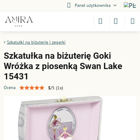
Panel użytkownika
Szkatułki na biżuterię i zegarki
Szkatułka na biżuterię Goki
Wróżka z piosenką Swan Lake
15431
Ocena
5
/
5
(
1
x)