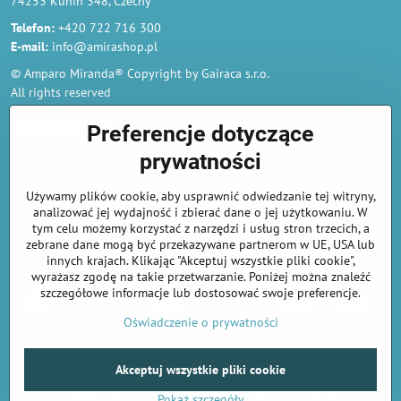
74253 Kunin 348, Czechy
Telefon:
+420 722 716 300
E-mail:
info@amirashop.pl
© Amparo Miranda® Copyright by Gairaca s.r.o.
All rights reserved
Zamówienia
Preferencje dotyczące
prywatności
Regulamin
Używamy plików cookie, aby usprawnić odwiedzanie tej witryny,
Polityka prywatności i ochrony danych osobowych
analizować jej wydajność i zbierać dane o jej użytkowaniu. W
Odstąp od umowy tutaj
tym celu możemy korzystać z narzędzi i usług stron trzecich, a
zebrane dane mogą być przekazywane partnerom w UE, USA lub
innych krajach. Klikając "Akceptuj wszystkie pliki cookie",
Informacje o płatnościach kartą
wyrażasz zgodę na takie przetwarzanie. Poniżej można znaleźć
szczegółowe informacje lub dostosować swoje preferencje.
Oświadczenie o prywatności
Akceptuj wszystkie pliki cookie
©
2026
Prawa autorskie
Preferencje prywatności
Oświadczenie o prywatności
Pokaż szczegóły