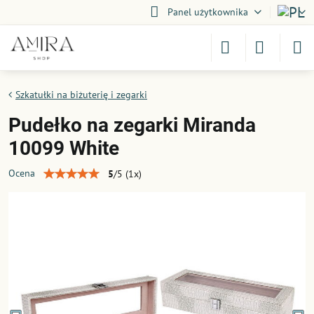
Panel użytkownika
Szkatułki na biżuterię i zegarki
Pudełko na zegarki Miranda
10099 White
Ocena
5
/
5
(
1
x)