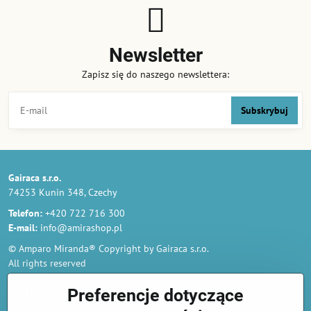
Newsletter
Zapisz się do naszego newslettera:
Subskrybuj
Gairaca s.r.o.
74253 Kunin 348, Czechy
Telefon:
+420 722 716 300
E-mail:
info@amirashop.pl
© Amparo Miranda® Copyright by Gairaca s.r.o.
All rights reserved
Zamówienia
Preferencje dotyczące