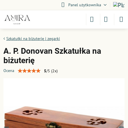
Panel użytkownika
Szkatułki na biżuterię i zegarki
A. P. Donovan Szkatułka na
biżuterię
Ocena
5
/
5
(
2
x)