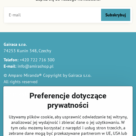
Subskrybuj
Gairaca s.r.o.
74253 Kunin 348, Czechy
Telefon:
+420 722 716 300
E-mail:
info@amirashop.pl
© Amparo Miranda® Copyright by Gairaca s.r.o.
All rights reserved
Zamówienia
Preferencje dotyczące
prywatności
Regulamin
Używamy plików cookie, aby usprawnić odwiedzanie tej witryny,
Polityka prywatności i ochrony danych osobowych
analizować jej wydajność i zbierać dane o jej użytkowaniu. W
Odstąp od umowy tutaj
tym celu możemy korzystać z narzędzi i usług stron trzecich, a
zebrane dane mogą być przekazywane partnerom w UE, USA lub