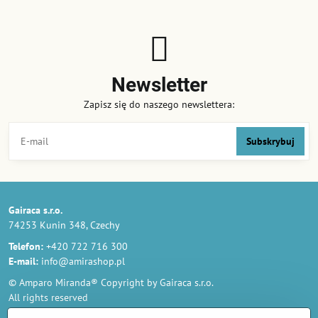
Newsletter
Zapisz się do naszego newslettera:
Subskrybuj
Gairaca s.r.o.
74253 Kunin 348, Czechy
Telefon:
+420 722 716 300
E-mail:
info@amirashop.pl
© Amparo Miranda® Copyright by Gairaca s.r.o.
All rights reserved