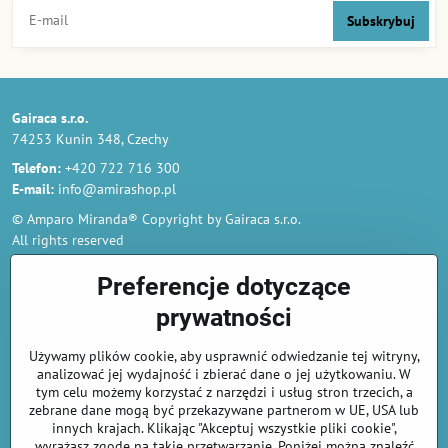
Subskrybuj
Gairaca s.r.o.
74253 Kunin 348, Czechy
Telefon:
+420 722 716 300
E-mail:
info@amirashop.pl
© Amparo Miranda® Copyright by Gairaca s.r.o.
All rights reserved
Zamówienia
Preferencje dotyczące
prywatności
Regulamin
Używamy plików cookie, aby usprawnić odwiedzanie tej witryny,
Polityka prywatności i ochrony danych osobowych
analizować jej wydajność i zbierać dane o jej użytkowaniu. W
Odstąp od umowy tutaj
tym celu możemy korzystać z narzędzi i usług stron trzecich, a
zebrane dane mogą być przekazywane partnerom w UE, USA lub
innych krajach. Klikając "Akceptuj wszystkie pliki cookie",
Informacje o płatnościach kartą
wyrażasz zgodę na takie przetwarzanie. Poniżej można znaleźć