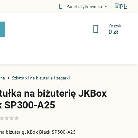
Panel użytkownika
Koszyk
0 zł
wna
Szkatułki na biżuterię i zegarki
tułka na biżuterię JKBox
k SP300-A25
na biżuterię JKBox Black SP300-A25