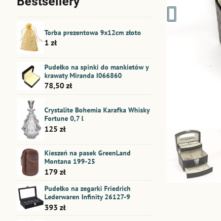
Bestsellery
Torba prezentowa 9x12cm złoto
1 zł
Pudełko na spinki do mankietów y
krawaty Miranda I066860
78,50 zł
Crystalite Bohemia Karafka Whisky
Fortune 0,7 l
125 zł
Kieszeń na pasek GreenLand
Montana 199-25
179 zł
Pudełko na zegarki Friedrich
Lederwaren Infinity 26127-9
393 zł