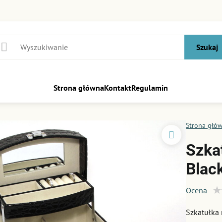
Szukaj
Strona główna
Kontakt
Regulamin
Strona głó
Szka
Blac
Ocena
Szkatułka 