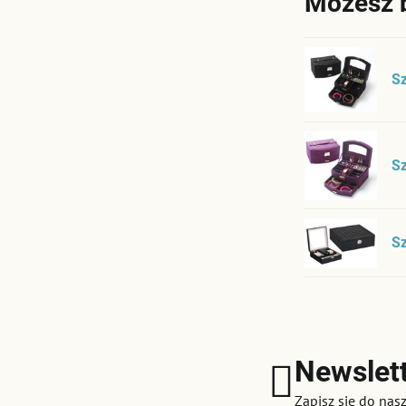
Możesz 
Sz
Sz
Sz
Newslet
Zapisz się do nas